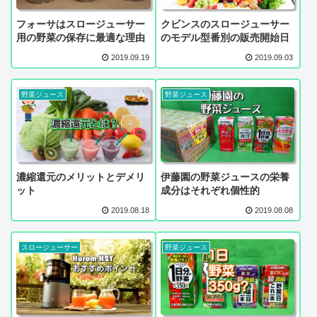
フォーサはスロージューサー
クビンスのスロージューサー
用の野菜の保存に最適な理由
のモデル型番別の販売開始日
2019.09.19
2019.09.03
野菜ジュース
野菜ジュース
濃縮還元のメリットとデメリ
伊藤園の野菜ジュースの栄養
ット
成分はそれぞれ個性的
2019.08.18
2019.08.08
スロージューサー
野菜ジュース